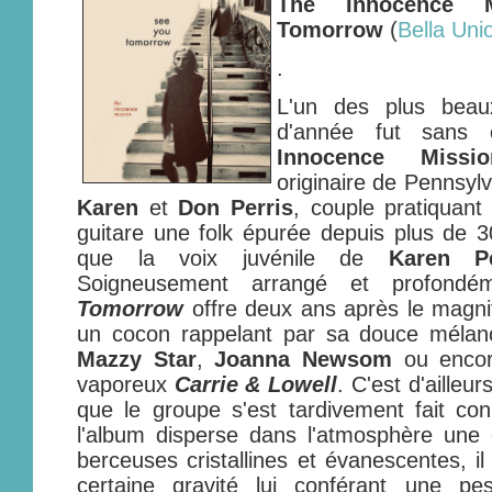
The Innocence 
Tomorrow
(
Bella Uni
.
L'un des plus bea
d'année fut sans 
Innocence Missio
originaire de Pennsylv
Karen
et
Don Perris
, couple pratiquant
guitare une folk épurée depuis plus de 
que la voix juvénile de
Karen Pe
Soigneusement arrangé et profondé
Tomorrow
offre deux ans après le magn
un cocon rappelant par sa douce mélan
Mazzy Star
,
Joanna Newsom
ou enco
vaporeux
Carrie & Lowell
. C'est d'ailleur
que le groupe s'est tardivement fait co
l'album disperse dans l'atmosphère une 
berceuses cristallines et évanescentes, i
certaine gravité lui conférant une pes