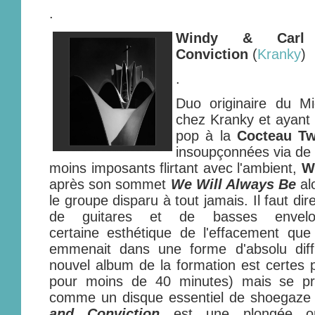
.
Windy & Carl 
Conviction
(
Kranky
)
.
Duo originaire du M
chez Kranky et ayant
pop à la
Cocteau Tw
insoupçonnées via de
moins imposants flirtant avec l'ambient,
W
après son sommet
We Will Always Be
al
le groupe disparu à tout jamais. Il faut d
de guitares et de basses envelo
certaine esthétique de l'effacement qu
emmenait dans une forme d'absolu diff
nouvel album de la formation est certes
pour moins de 40 minutes) mais se pr
comme un disque essentiel de shoegaz
and Conviction
est une plongée oni