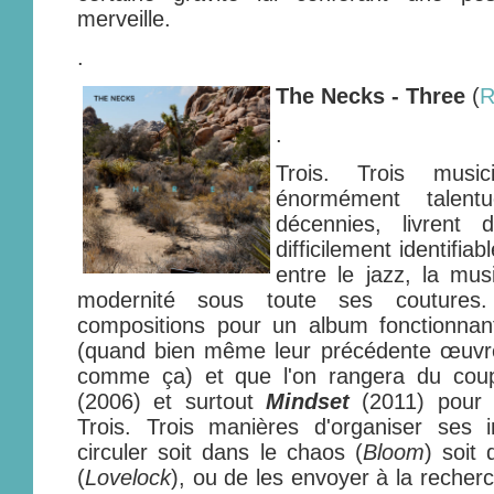
merveille.
.
The Necks - Three
(
R
.
Trois. Trois music
énormément talentu
décennies, livrent
difficilement identifiab
entre le jazz, la mu
modernité sous toute ses coutures. 
compositions pour un album fonctionnant
(quand bien même leur précédente œuv
comme ça) et que l'on rangera du co
(2006) et surtout
Mindset
(2011) pour s
Trois. Trois manières d'organiser ses i
circuler soit dans le chaos (
Bloom
) soit
(
Lovelock
), ou de les envoyer à la recher