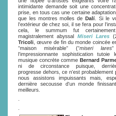
une flopée d'artistes exigeants voire 
intimidante demande soit une concentrati
prise, en tous cas une certaine adaptatio
que les montres molles de
Dalí
. Si le 
l'extérieur de chez soi, il se fera pour l'ins
cela, le summum fut certainement
magistralement abyssal
Miseri Lares
(2
Tricoli
, œuvre de fin du monde coincée en
"maison misérable" ("
miseri lares
"
l'impressionnante sophistication tutoie
musique concrète comme
Bernard Parme
ni de circonstance puisque, derriè
progresse dehors, ce n'est probablement 
nous assistons impuissants mais, espé
dernière secousse d'un monde finissant
meilleurs.
.
.