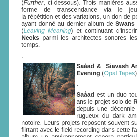
(
Further
, ci-dessous). Trois manières auss
forme de transcendance via le je
la répétition et des variations, un don de
ayant donné au dernier album de
Swans
(
Leaving Meaning
) et continuant d'inscr
Necks
parmi les architectes sonores les
temps.
.
Saåad & Siavash Ami
Evening
(
Opal Tapes
)
.
Saåad
est un duo tou
ans le projet solo de
R
depuis une décennie m
rugueux du dark am
notoire. Leurs projets reposent souvent s
flirtant avec le field recording dans cette 
album un environnement sonore particuli