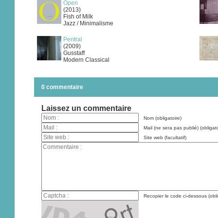
Open
(2013)
Fish of Milk
Jazz / Minimalisme
Pentral
(2009)
Gusstaff
Modern Classical
0 commentaire
Laissez un commentaire
Nom (obligatoire)
Mail (ne sera pas publié) (obligato
Site web (facultatif)
Recopier le code ci-dessous (obli