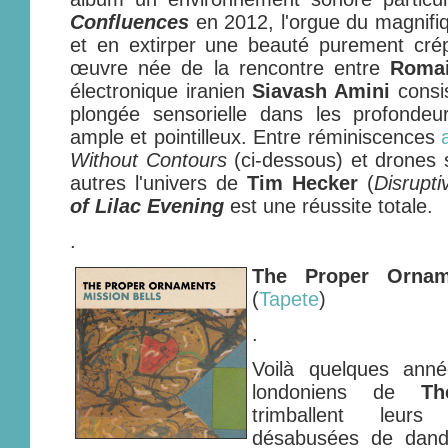
Confluences
en 2012, l'orgue du magnifi
et en extirper une beauté purement crép
œuvre née de la rencontre entre
Romai
électronique iranien
Siavash Amini
consis
plongée sensorielle dans les profondeu
ample et pointilleux. Entre réminiscences
Without Contours
(ci-dessous) et drones s
autres l'univers de
Tim Hecker
(
Disrupt
of Lilac Evening
est une réussite totale.
.
The Proper Ornam
(
Tapete
)
.
Voilà quelques ann
londoniens de
Th
trimballent leurs
désabusées de dandy