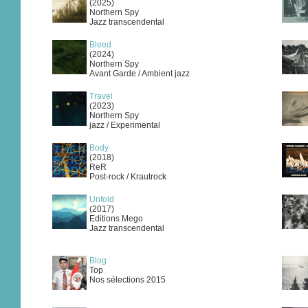
(2025)
Northern Spy
Jazz transcendental
Bleed
(2024)
Northern Spy
Avant Garde / Ambient jazz
Travel
(2023)
Northern Spy
jazz / Experimental
Body
(2018)
ReR
Post-rock / Krautrock
Unfold
(2017)
Editions Mego
Jazz transcendental
Blog
Top
Nos sélections 2015