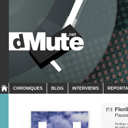
CHRONIQUES
BLOG
INTERVIEWS
REPORT
Flor
Paus
Florilège
de mars o