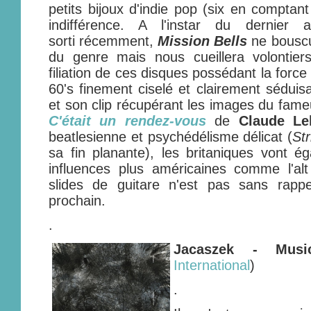
petits bijoux d'indie pop (six en comptant
indifférence. A l'instar du dernie
sorti récemment,
Mission Bells
ne bouscu
du genre mais nous cueillera volontiers
filiation de ces disques possédant la force 
60's finement ciselé et clairement séduisa
et son clip récupérant les images du fam
C'était un rendez-vous
de
Claude Le
beatlesienne et psychédélisme délicat (
St
sa fin planante), les britaniques vont 
influences plus américaines comme l'alt
slides de guitare n'est pas sans rapp
prochain.
.
Jacaszek - Musi
International
)
.