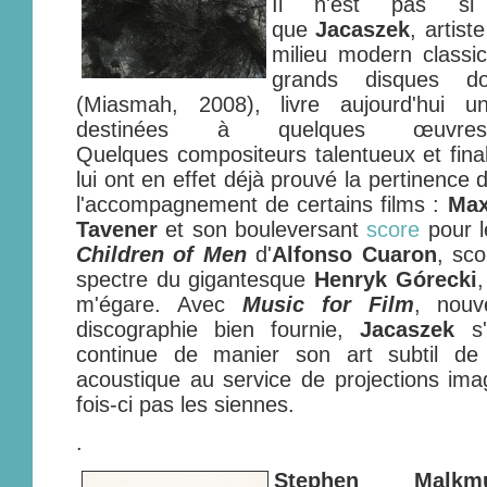
Il n'est pas si 
que
Jacaszek
, artis
milieu modern classi
grands disques 
(Miasmah, 2008), livre aujourd'hui u
destinées à quelques œuvres c
Quelques compositeurs talentueux et fina
lui ont en effet déjà prouvé la pertinence
l'accompagnement de certains films :
Max
Tavener
et son bouleversant
score
pour l
Children of Men
d'
Alfonso Cuaron
, sco
spectre du gigantesque
Henryk Górecki
,
m'égare. Avec
Music for Film
, nouv
discographie bien fournie,
Jacaszek
s'
continue de manier son art subtil de 
acoustique au service de projections imag
fois-ci pas les siennes.
.
Stephen Malkm