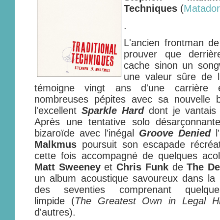
Techniques
(
Matador
.
L'ancien frontman d
prouver que derrièr
cache sinon un songw
une valeur sûre de l
témoigne vingt ans d'une carrière 
nombreuses pépites avec sa nouvelle 
l'excellent
Sparkle Hard
dont je vantais 
Après une tentative solo désarçonnante
bizaroïde avec l'inégal
Groove Denied
Malkmus
poursuit son escapade récréat
cette fois accompagné de quelques acol
Matt Sweeney
et
Chris Funk
de
The De
un album acoustique savoureux dans la p
des seventies comprenant quelque
limpide (
The Greatest Own in Legal Hi
d'autres).