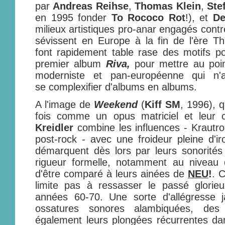
par
Andreas Reihse
,
Thomas Klein
,
Ste
en 1995 fonder
To Rococo Rot
!), et
De
milieux artistiques pro-anar engagés contre
sévissent en Europe à la fin de l'ère T
font rapidement table rase des motifs pol
premier album
Riva,
pour mettre au poi
moderniste et pan-européenne qui n'a
se complexifier d'albums en albums.
A l'image de
Weekend
(
Kiff SM
, 1996), 
fois comme un opus matriciel et leur 
Kreidler
combine les influences - Krautroc
post-rock - avec une froideur pleine d'ir
démarquent dès lors par leurs sonorités
rigueur formelle, notamment au niveau 
d'être comparé à leurs ainées de
NEU
!
. 
limite pas à ressasser le passé glori
années 60-70. Une sorte d'allégresse j
ossatures sonores alambiquées, des
également leurs plongées récurrentes da