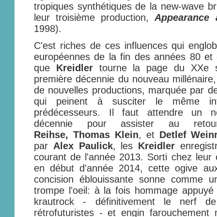
tropiques synthétiques de la new-wave b
leur troisième production,
Appearance 
1998).
C'est riches de ces influences qui englo
européennes de la fin des années 80 et
que
Kreidler
tourne la page du XXe si
première décennie du nouveau millénaire, 
de nouvelles productions, marquée par des
qui peinent à susciter le même int
prédécesseurs. Il faut attendre un
décennie pour assister au reto
Reihse,
Thomas Klein
, et
Detlef Wein
par
Alex Paulick
, les
Kreidler
enregis
courant de l'année 2013. Sorti chez leur
en début d'année 2014, cette ogive aux
concision éblouissante sonne comme u
trompe l'oeil: à la fois hommage appuyé
krautrock - définitivement le nerf de
rétrofuturistes - et engin farouchement