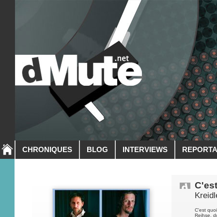
CHRONIQUES
BLOG
INTERVIEWS
REPORT
C'es
Kreidl
C'est quo
Reihse, du