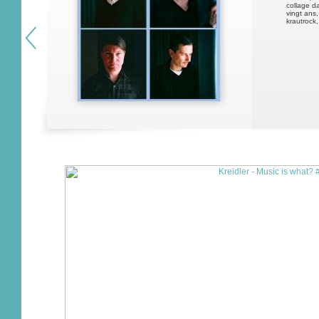
collage d
vingt ans
krautrock,