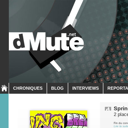
CHRONIQUES
BLOG
INTERVIEWS
REPORT
Sprin
2 plac
Fin du con
Lire la suit