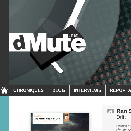
CHRONIQUES
BLOG
INTERVIEWS
REPORT
Ran S
Drift
L’israélien
plan géogr