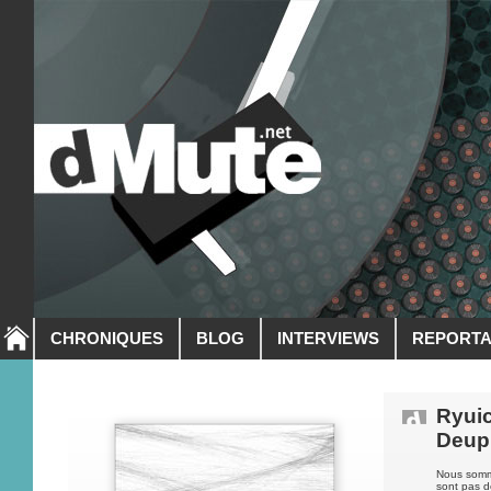
CHRONIQUES
BLOG
INTERVIEWS
REPORT
Ryuic
Deup
Nous somme
sont pas d