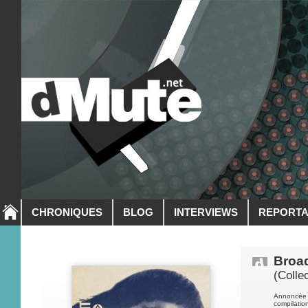
CHRONIQUES
BLOG
INTERVIEWS
REPORT
Broa
(Colle
Annoncée c
compilatio