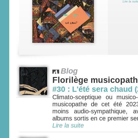
Lire la suit
Blog
Florilège musicopat
#30 : L'été sera chaud (
Climato-sceptique ou musico-p
musicopathe de cet été 202
moins audio-sympathique, 
albums sortis en ce premier sem
Lire la suite