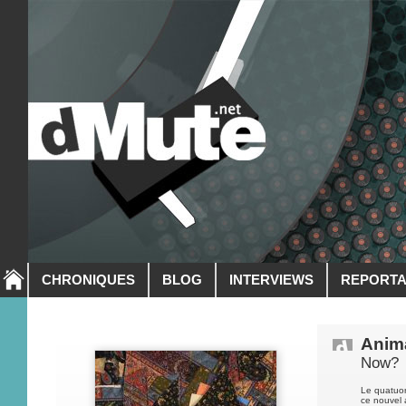
CHRONIQUES
BLOG
INTERVIEWS
REPORT
Anima
Now?
Le quatuor
ce nouvel 