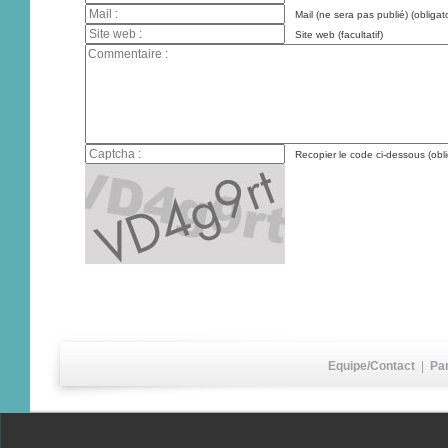
Mail (ne sera pas publié) (obligato
Site web (facultatif)
Recopier le code ci-dessous (obli
Equipe/Contact
|
Pa