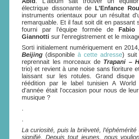
Abid
. L'album sait trouver un équilib
électrique dissonante de
L'Enfance Ro
instruments orientaux pour un résultat d'
remarquable. Et il faut soit dit en passant 
fourni par l'équipe formée de
Fabio 
Giannotti
sur l'enregistrement et le mixa
Sorti initialement numériquement en 2014
Beijing
(disponible
à cette adresse
) sui
reprennait les morceaux de
Trapani – 
trio) et revient à une noise sans fioriture 
laissant sur les rotules. Grand disque
réédition par le label tunisien A Worl
d'année était l'occasion pour nous de leu
musique ?
.
.
La curiosité, puis la brièveté, l’éphémérité
signifié. Depuis tout jeunes, nous voulio