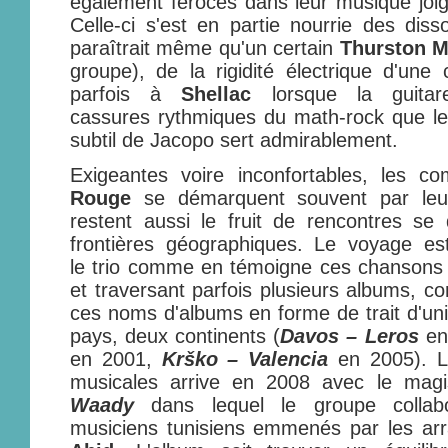
également féroces dans leur musique joign
Celle-ci s'est en partie nourrie des diss
paraîtrait même qu'un certain
Thurston 
groupe), de la rigidité électrique d'une
parfois à
Shellac
lorsque la guitar
cassures rythmiques du math-rock que le 
subtil de Jacopo sert admirablement.
Exigeantes voire inconfortables, les c
Rouge
se démarquent souvent par leur
restent aussi le fruit de rencontres se
frontières géographiques. Le voyage es
le trio comme en témoigne ces chansons 
et traversant parfois plusieurs albums, 
ces noms d'albums en forme de trait d'uni
pays, deux continents (
Davos – Leros
en
en 2001,
Krško – Valencia
en 2005). L
musicales arrive en 2008 avec le magi
Waady
dans lequel le groupe colla
musiciens tunisiens emmenés par les a