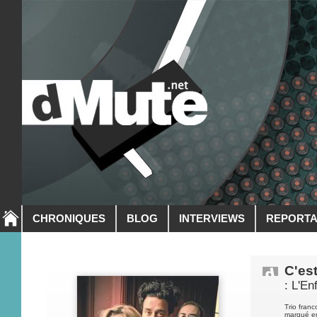
CHRONIQUES
BLOG
INTERVIEWS
REPORT
C'es
: L'E
Trio fran
marqué en